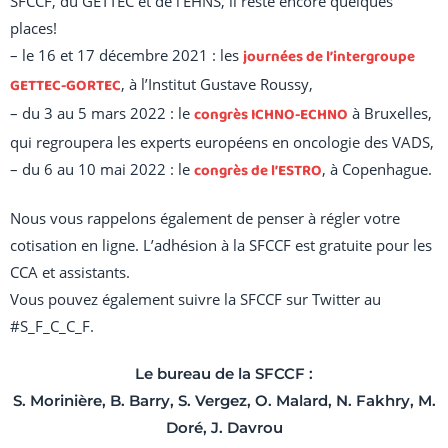
SFCCF, du GETTEC et de l’EHNS, il reste encore quelques
places!
– le 16 et 17 décembre 2021 : les
journées de l’intergroupe
GETTEC-GORTEC
, à l’Institut Gustave Roussy,
– du 3 au 5 mars 2022 : le
congrès ICHNO-ECHNO
à Bruxelles,
qui regroupera les experts européens en oncologie des VADS,
– du 6 au 10 mai 2022 : le
congrès de l’ESTRO
, à Copenhague.
Nous vous rappelons également de penser à régler votre
cotisation en ligne. L’adhésion à la SFCCF est gratuite pour les
CCA et assistants.
Vous pouvez également suivre la SFCCF sur Twitter au
#S_F_C_C_F.
Le bureau de la SFCCF :
S. Morinière, B. Barry, S. Vergez, O. Malard, N. Fakhry, M.
Doré, J. Davrou